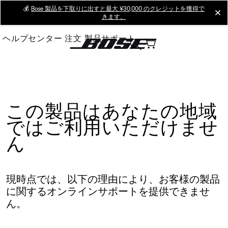
Skip
💰
Bose 製品を下取りに出すと最大 ¥30,000 のクレジットを獲得で
cl
きます。
to
Main
ヘルプセンター
注文
製品サポート
この製品はあなたの地域
ではご利用いただけませ
ん
現時点では、以下の理由により、お客様の製品
に関するオンラインサポートを提供できませ
ん。