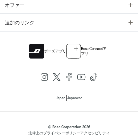
T
オファー
T
追加のリンク
Bose Connectア
ボーズアプリ
プリ
|
Japan
Japanese
© Bose Corporation 2026
法律上の
プライバシーポリシー
アクセシビリティ