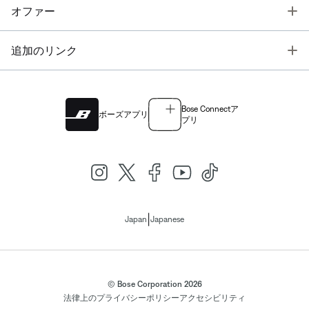
T
オファー
T
追加のリンク
Bose Connectア
ボーズアプリ
プリ
|
Japan
Japanese
© Bose Corporation 2026
法律上の
プライバシーポリシー
アクセシビリティ