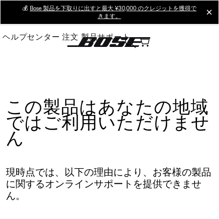
Skip
💰
Bose 製品を下取りに出すと最大 ¥30,000 のクレジットを獲得で
cl
きます。
to
Main
ヘルプセンター
注文
製品サポート
この製品はあなたの地域
ではご利用いただけませ
ん
現時点では、以下の理由により、お客様の製品
に関するオンラインサポートを提供できませ
ん。