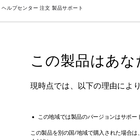
Skip
ヘルプセンター
注文
製品サポート
to
Main
この製品はあな
現時点では、以下の理由によ
この地域では製品のバージョンはサポー
この製品を別の国/地域で購入された場合は