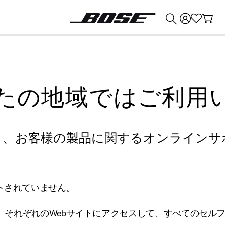
💰
Bose 製品を下取りに出すと最大 ¥30,000 のクレジットを獲得できます。
たの地域ではご利用
り、お客様の製品に関するオンラインサ
トされていません。
、それぞれのWebサイトにアクセスして、すべてのセル