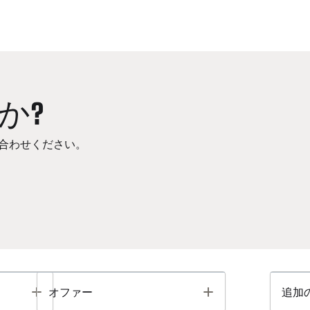
か?
合わせください。
Toggle
Toggle
オファー
追加