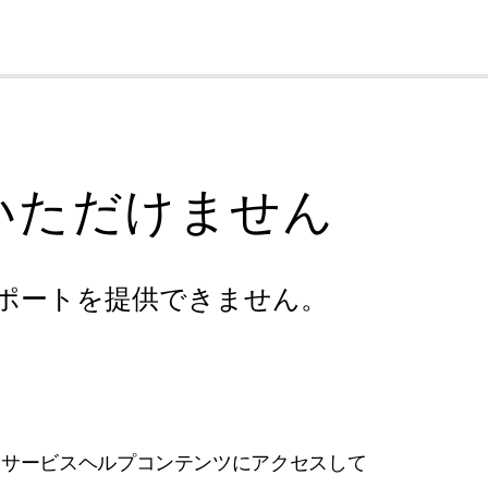
cl
いただけません
ポートを提供できません。
フサービスヘルプコンテンツにアクセスして