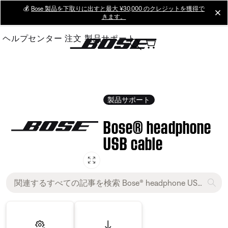
Skip
💰
Bose 製品を下取りに出すと最大 ¥30,000 のクレジットを獲得で
cl
きます。
to
Main
ヘルプセンター
注文
製品サポート
製品サポート
Bose® headphone
USB cable