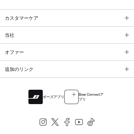
T
カスタマーケア
T
当社
T
オファー
T
追加のリンク
Bose Connectア
ボーズアプリ
プリ