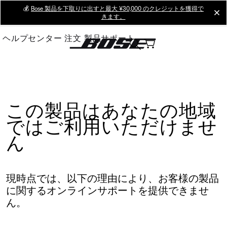
Skip
💰
Bose 製品を下取りに出すと最大 ¥30,000 のクレジットを獲得で
cl
きます。
to
Main
ヘルプセンター
注文
製品サポート
この製品はあなたの地域
ではご利用いただけませ
ん
現時点では、以下の理由により、お客様の製品
に関するオンラインサポートを提供できませ
ん。