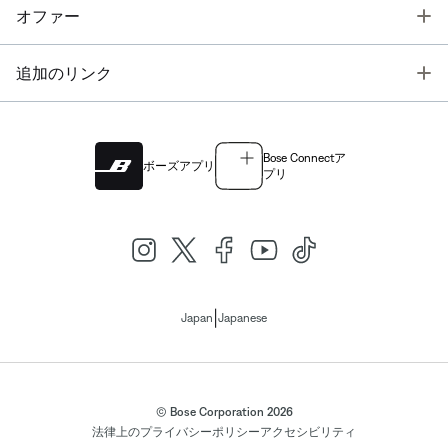
T
オファー
T
追加のリンク
Bose Connectア
ボーズアプリ
プリ
|
Japan
Japanese
© Bose Corporation 2026
法律上の
プライバシーポリシー
アクセシビリティ