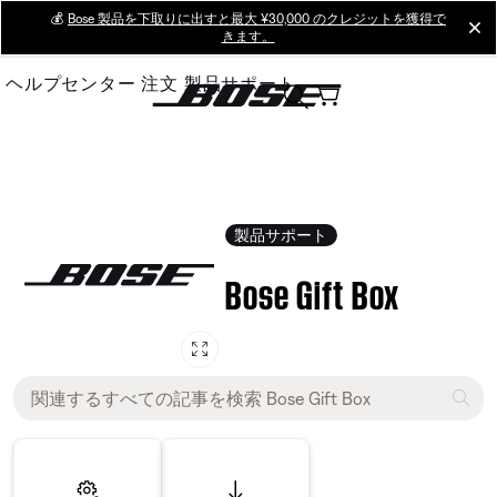
Skip
💰
Bose 製品を下取りに出すと最大 ¥30,000 のクレジットを獲得で
cl
きます。
to
Main
ヘルプセンター
注文
製品サポート
製品サポート
Bose Gift Box