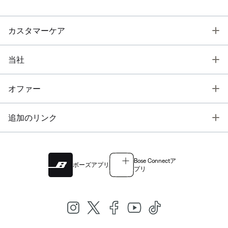
T
カスタマーケア
T
当社
T
オファー
T
追加のリンク
Bose Connectア
ボーズアプリ
プリ