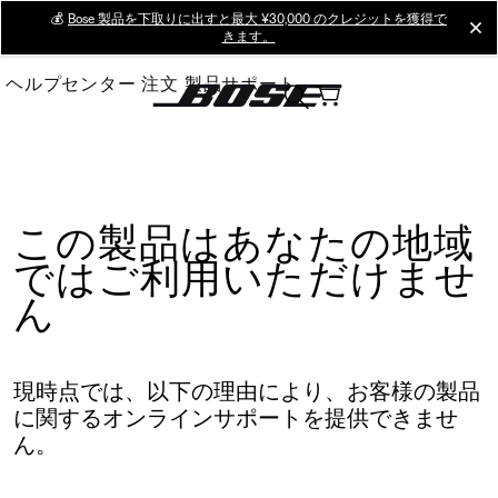
Skip
💰
Bose 製品を下取りに出すと最大 ¥30,000 のクレジットを獲得で
cl
きます。
to
Main
ヘルプセンター
注文
製品サポート
この製品はあなたの地域
ではご利用いただけませ
ん
現時点では、以下の理由により、お客様の製品
に関するオンラインサポートを提供できませ
ん。