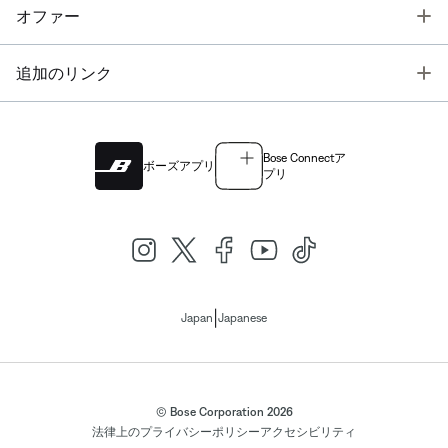
T
オファー
T
追加のリンク
Bose Connectア
ボーズアプリ
プリ
|
Japan
Japanese
© Bose Corporation 2026
法律上の
プライバシーポリシー
アクセシビリティ