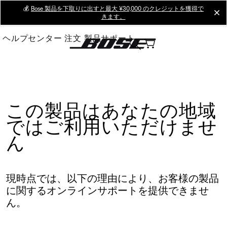
Skip
💰
Bose 製品を下取りに出すと最大 ¥30,000 のクレジットを獲得で
cl
きます。
to
Main
ヘルプセンター
注文
製品サポート
この製品はあなたの地域
ではご利用いただけませ
ん
現時点では、以下の理由により、お客様の製品
に関するオンラインサポートを提供できませ
ん。