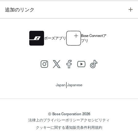
T
追加のリンク
Bose Connectア
ボーズアプリ
プリ
|
Japan
Japanese
© Bose Corporation 2026
法律上の
プライバシーポリシー
アクセシビリティ
クッキーに関する通知
販売条件
利用規約