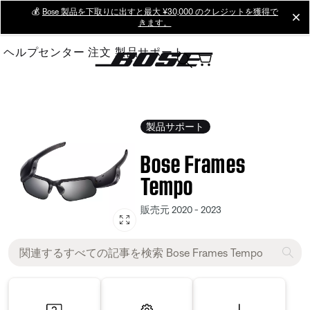
Skip
💰
Bose 製品を下取りに出すと最大 ¥30,000 のクレジットを獲得で
cl
きます。
to
Main
ヘルプセンター
注文
製品サポート
製品サポート
Bose Frames
Tempo
販売元 2020 - 2023