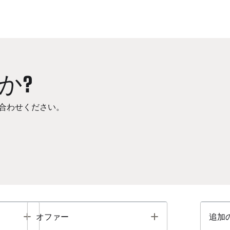
か?
合わせください。
Toggle
Toggle
オファー
追加