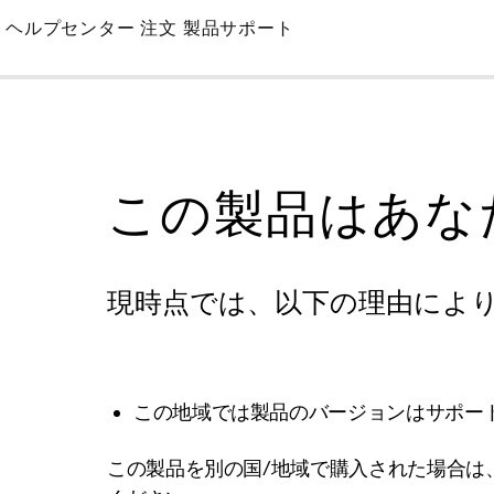
Skip
ヘルプセンター
注文
製品サポート
to
Main
この製品はあな
現時点では、以下の理由によ
この地域では製品のバージョンはサポー
この製品を別の国/地域で購入された場合は