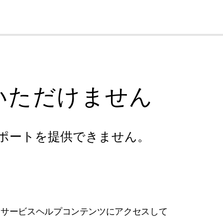
cl
いただけません
ポートを提供できません。
フサービスヘルプコンテンツにアクセスして