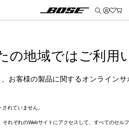
💰
Bose 製品を下取りに出すと最大 ¥30,000 のクレジットを獲得できます。
たの地域ではご利用
り、お客様の製品に関するオンラインサ
トされていません。
、それぞれのWebサイトにアクセスして、すべてのセル