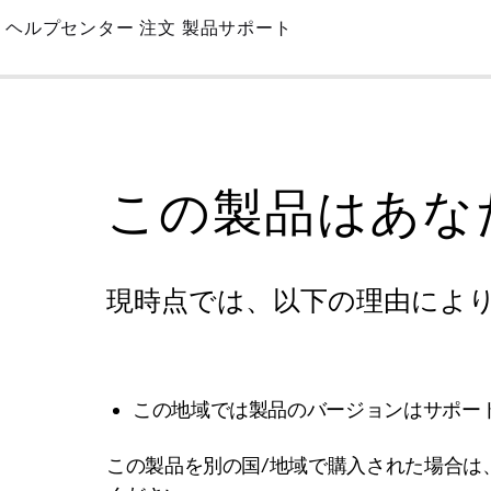
Skip
ヘルプセンター
注文
製品サポート
to
Main
この製品はあな
現時点では、以下の理由によ
この地域では製品のバージョンはサポー
この製品を別の国/地域で購入された場合は