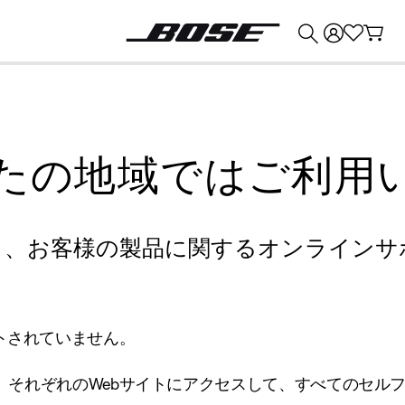
💰
Bose 製品を下取りに出すと最大 ¥30,000 のクレジットを獲得できます。
たの地域ではご利用
り、お客様の製品に関するオンラインサ
トされていません。
、それぞれのWebサイトにアクセスして、すべてのセル