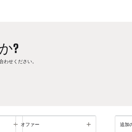
か?
合わせください。
Toggle
Toggle
オファー
追加