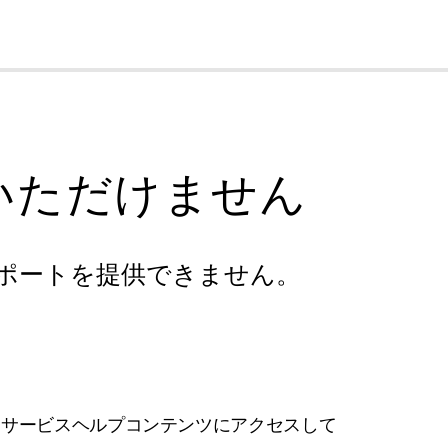
cl
いただけません
ポートを提供できません。
フサービスヘルプコンテンツにアクセスして