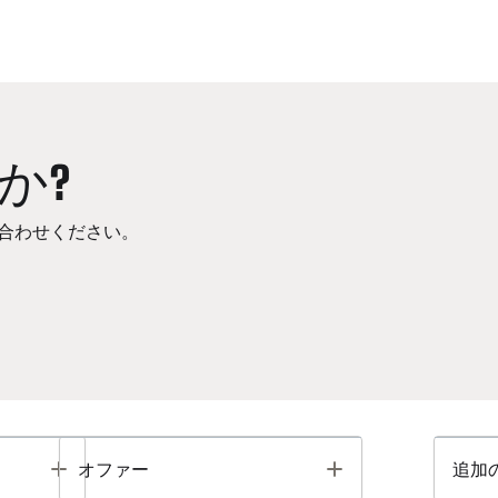
か?
合わせください。
Toggle
Toggle
オファー
追加