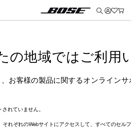
💰
Bose 製品を下取りに出すと最大 ¥30,000 のクレジットを獲得できます。
たの地域ではご利用
り、お客様の製品に関するオンラインサ
トされていません。
、それぞれのWebサイトにアクセスして、すべてのセル