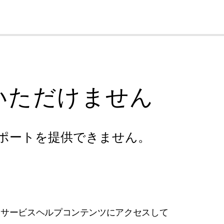
cl
いただけません
ポートを提供できません。
フサービスヘルプコンテンツにアクセスして