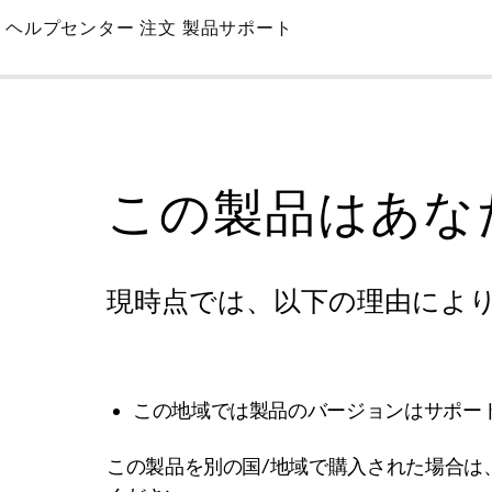
Skip
ヘルプセンター
注文
製品サポート
to
Main
この製品はあな
現時点では、以下の理由によ
この地域では製品のバージョンはサポー
この製品を別の国/地域で購入された場合は