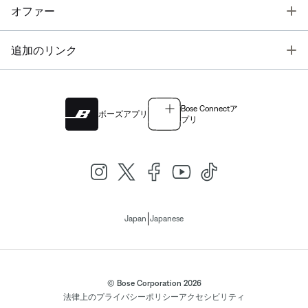
T
オファー
T
追加のリンク
Bose Connectア
ボーズアプリ
プリ
|
Japan
Japanese
© Bose Corporation 2026
法律上の
プライバシーポリシー
アクセシビリティ