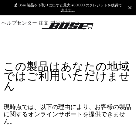
Skip
💰
Bose 製品を下取りに出すと最大 ¥30,000 のクレジットを獲得で
cl
きます。
to
Main
ヘルプセンター
注文
製品サポート
この製品はあなたの地域
ではご利用いただけませ
ん
現時点では、以下の理由により、お客様の製品
に関するオンラインサポートを提供できませ
ん。