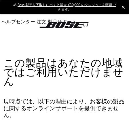
Skip
💰
Bose 製品を下取りに出すと最大 ¥30,000 のクレジットを獲得で
cl
きます。
to
Main
ヘルプセンター
注文
製品サポート
この製品はあなたの地域
ではご利用いただけませ
ん
現時点では、以下の理由により、お客様の製品
に関するオンラインサポートを提供できませ
ん。