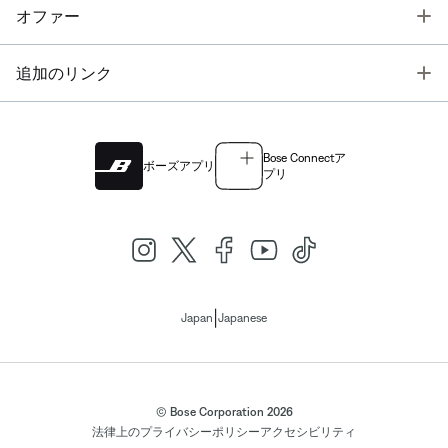
T
オファー
T
追加のリンク
Bose Connectア
ボーズアプリ
プリ
|
Japan
Japanese
© Bose Corporation 2026
法律上の
プライバシーポリシー
アクセシビリティ