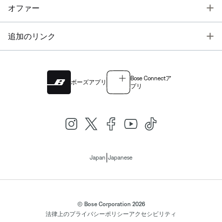
T
オファー
T
追加のリンク
Bose Connectア
ボーズアプリ
プリ
|
Japan
Japanese
© Bose Corporation 2026
法律上の
プライバシーポリシー
アクセシビリティ