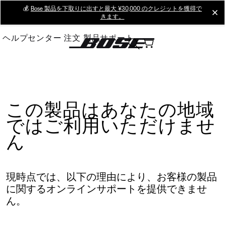
Skip
💰
Bose 製品を下取りに出すと最大 ¥30,000 のクレジットを獲得で
cl
きます。
to
Main
ヘルプセンター
注文
製品サポート
この製品はあなたの地域
ではご利用いただけませ
ん
現時点では、以下の理由により、お客様の製品
に関するオンラインサポートを提供できませ
ん。