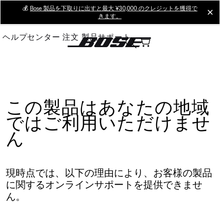
Skip
💰
Bose 製品を下取りに出すと最大 ¥30,000 のクレジットを獲得で
cl
きます。
to
Main
ヘルプセンター
注文
製品サポート
この製品はあなたの地域
ではご利用いただけませ
ん
現時点では、以下の理由により、お客様の製品
に関するオンラインサポートを提供できませ
ん。