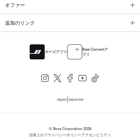
T
オファー
T
追加のリンク
Bose Connectア
ボーズアプリ
プリ
|
Japan
Japanese
© Bose Corporation 2026
法律上の
プライバシーポリシー
アクセシビリティ