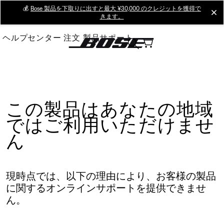
Skip
💰
Bose 製品を下取りに出すと最大 ¥30,000 のクレジットを獲得で
cl
きます。
to
Main
ヘルプセンター
注文
製品サポート
この製品はあなたの地域
ではご利用いただけませ
ん
現時点では、以下の理由により、お客様の製品
に関するオンラインサポートを提供できませ
ん。