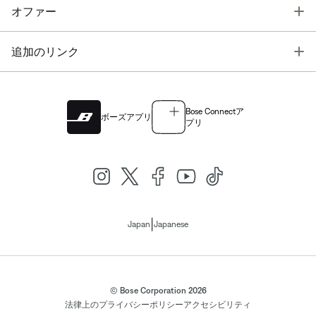
T
オファー
T
追加のリンク
Bose Connectア
ボーズアプリ
プリ
|
Japan
Japanese
© Bose Corporation 2026
法律上の
プライバシーポリシー
アクセシビリティ