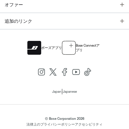
T
オファー
T
追加のリンク
Bose Connectア
ボーズアプリ
プリ
|
Japan
Japanese
© Bose Corporation 2026
法律上の
プライバシーポリシー
アクセシビリティ