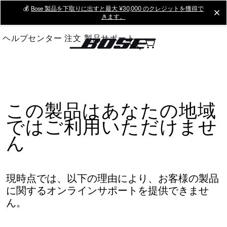
Skip
💰
Bose 製品を下取りに出すと最大 ¥30,000 のクレジットを獲得で
cl
きます。
to
Main
ヘルプセンター
注文
製品サポート
この製品はあなたの地域
ではご利用いただけませ
ん
現時点では、以下の理由により、お客様の製品
に関するオンラインサポートを提供できませ
ん。