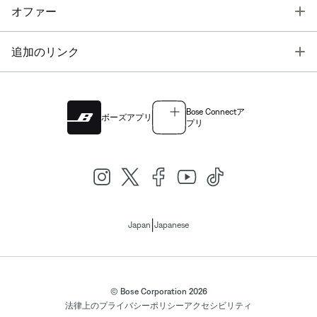
T
オファー
T
追加のリンク
Bose Connectア
ボーズアプリ
プリ
|
Japan
Japanese
© Bose Corporation 2026
法律上の
プライバシーポリシー
アクセシビリティ