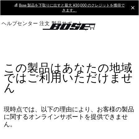
Skip
💰
Bose 製品を下取りに出すと最大 ¥30,000 のクレジットを獲得で
cl
きます。
to
Main
ヘルプセンター
注文
製品サポート
この製品はあなたの地域
ではご利用いただけませ
ん
現時点では、以下の理由により、お客様の製品
に関するオンラインサポートを提供できませ
ん。