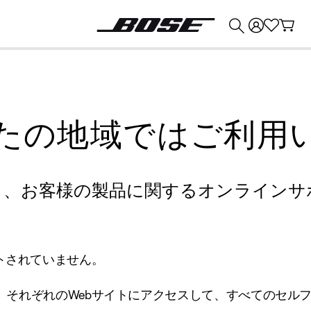
💰
Bose 製品を下取りに出すと最大 ¥30,000 のクレジットを獲得できます。
たの地域ではご利用
り、お客様の製品に関するオンラインサ
トされていません。
、それぞれのWebサイトにアクセスして、すべてのセル