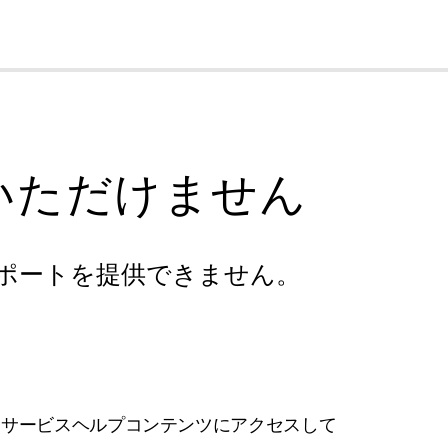
cl
いただけません
ポートを提供できません。
フサービスヘルプコンテンツにアクセスして