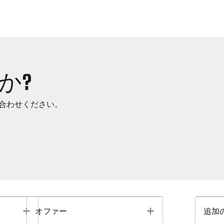
か?
合わせください。
Toggle
Toggle
オファー
追加