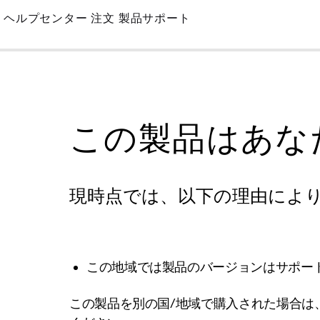
Skip
ヘルプセンター
注文
製品サポート
to
Main
この製品はあな
現時点では、以下の理由によ
この地域では製品のバージョンはサポー
この製品を別の国/地域で購入された場合は