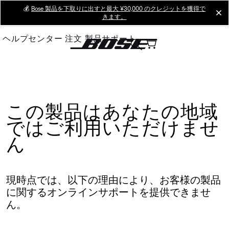
Skip
💰
Bose 製品を下取りに出すと最大 ¥30,000 のクレジットを獲得で
cl
きます。
to
Main
ヘルプセンター
注文
製品サポート
この製品はあなたの地域
ではご利用いただけませ
ん
現時点では、以下の理由により、お客様の製品
に関するオンラインサポートを提供できませ
ん。