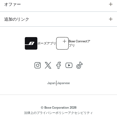
T
オファー
T
追加のリンク
Bose Connectア
ボーズアプリ
プリ
|
Japan
Japanese
© Bose Corporation 2026
法律上の
プライバシーポリシー
アクセシビリティ