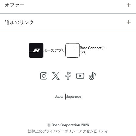
T
オファー
T
追加のリンク
Bose Connectア
ボーズアプリ
プリ
|
Japan
Japanese
© Bose Corporation 2026
法律上の
プライバシーポリシー
アクセシビリティ