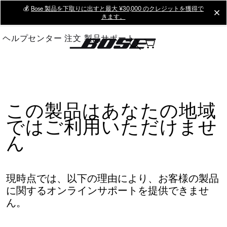
Skip
💰
Bose 製品を下取りに出すと最大 ¥30,000 のクレジットを獲得で
cl
きます。
to
Main
ヘルプセンター
注文
製品サポート
この製品はあなたの地域
ではご利用いただけませ
ん
現時点では、以下の理由により、お客様の製品
に関するオンラインサポートを提供できませ
ん。