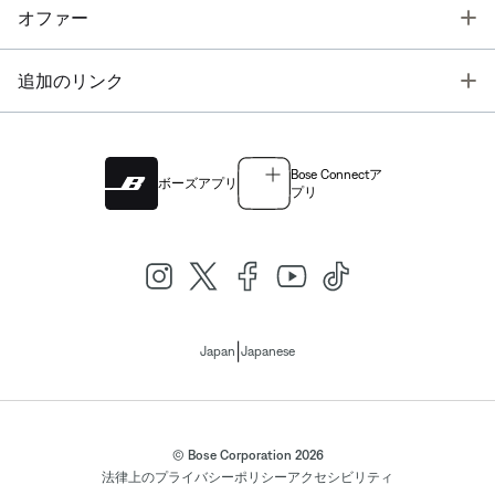
T
オファー
T
追加のリンク
Bose Connectア
ボーズアプリ
プリ
|
Japan
Japanese
© Bose Corporation 2026
法律上の
プライバシーポリシー
アクセシビリティ