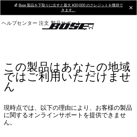
Skip
💰
Bose 製品を下取りに出すと最大 ¥30,000 のクレジットを獲得で
cl
きます。
to
Main
ヘルプセンター
注文
製品サポート
この製品はあなたの地域
ではご利用いただけませ
ん
現時点では、以下の理由により、お客様の製品
に関するオンラインサポートを提供できませ
ん。