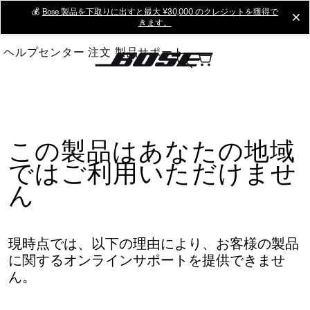
Skip
💰
Bose 製品を下取りに出すと最大 ¥30,000 のクレジットを獲得で
cl
きます。
to
Main
ヘルプセンター
注文
製品サポート
この製品はあなたの地域
ではご利用いただけませ
ん
現時点では、以下の理由により、お客様の製品
に関するオンラインサポートを提供できませ
ん。