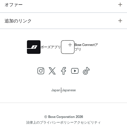
T
オファー
T
追加のリンク
Bose Connectア
ボーズアプリ
プリ
|
Japan
Japanese
© Bose Corporation 2026
法律上の
プライバシーポリシー
アクセシビリティ