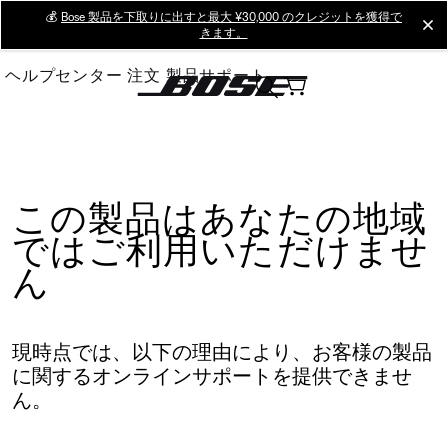
Skip
💰
Bose 製品を下取りに出すと最大 ¥30,000 のクレジットを獲得で
cl
きます。
to
Main
ヘルプセンター
注文
製品サポート
この製品はあなたの地域
ではご利用いただけませ
ん
現時点では、以下の理由により、お客様の製品
に関するオンラインサポートを提供できませ
ん。