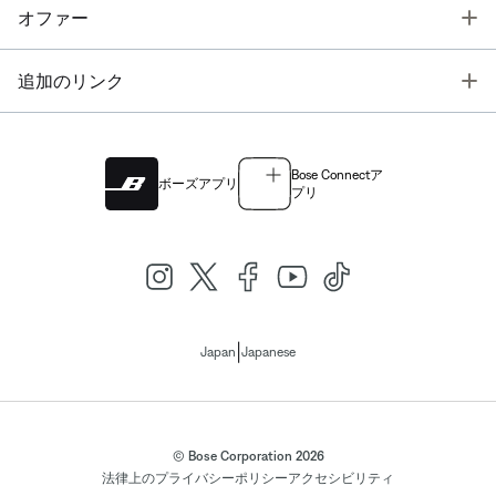
T
オファー
T
追加のリンク
Bose Connectア
ボーズアプリ
プリ
|
Japan
Japanese
© Bose Corporation 2026
法律上の
プライバシーポリシー
アクセシビリティ