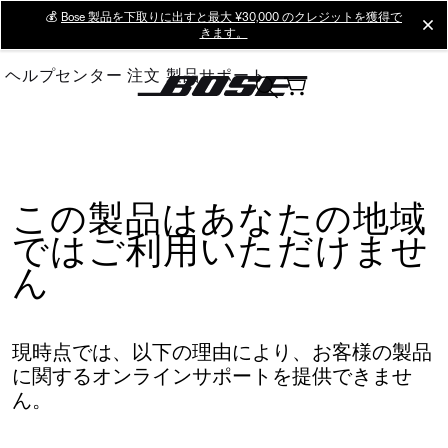
Skip
💰
Bose 製品を下取りに出すと最大 ¥30,000 のクレジットを獲得で
cl
きます。
to
Main
ヘルプセンター
注文
製品サポート
この製品はあなたの地域
ではご利用いただけませ
ん
現時点では、以下の理由により、お客様の製品
に関するオンラインサポートを提供できませ
ん。