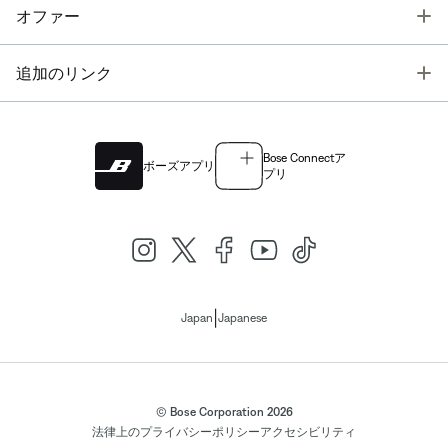
T
オファー
T
追加のリンク
Bose Connectア
ボーズアプリ
プリ
|
Japan
Japanese
© Bose Corporation 2026
法律上の
プライバシーポリシー
アクセシビリティ