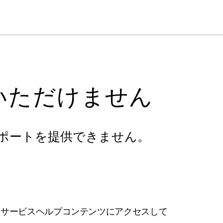
cl
いただけません
ポートを提供できません。
フサービスヘルプコンテンツにアクセスして