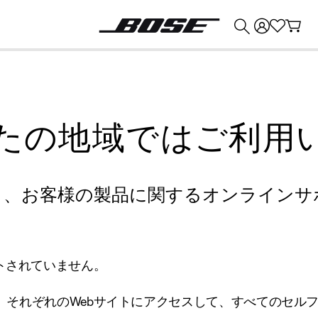
💰
Bose 製品を下取りに出すと最大 ¥30,000 のクレジットを獲得できます。
たの地域ではご利用
り、お客様の製品に関するオンラインサ
トされていません。
、それぞれのWebサイトにアクセスして、すべてのセル