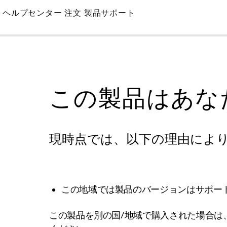
Skip
ヘルプセンター
注文
製品サポート
to
Main
この製品はあな
現時点では、以下の理由によ
この地域では製品のバージョンはサポー
この製品を別の国/地域で購入された場合は