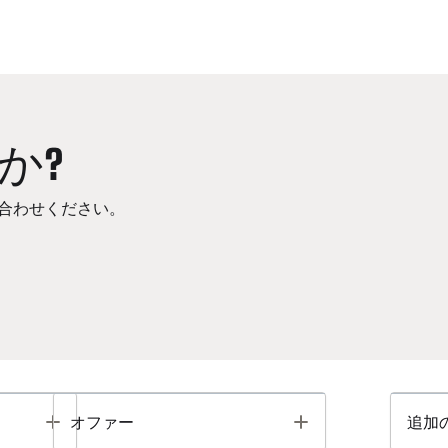
か?
合わせください。
Toggle
Toggle
オファー
追加