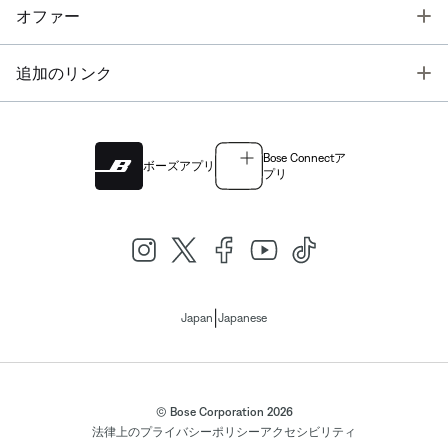
T
オファー
T
追加のリンク
Bose Connectア
ボーズアプリ
プリ
|
Japan
Japanese
© Bose Corporation 2026
法律上の
プライバシーポリシー
アクセシビリティ