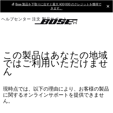
Skip
💰
Bose 製品を下取りに出すと最大 ¥30,000 のクレジットを獲得で
cl
きます。
to
Main
ヘルプセンター
注文
製品サポート
この製品はあなたの地域
ではご利用いただけませ
ん
現時点では、以下の理由により、お客様の製品
に関するオンラインサポートを提供できませ
ん。