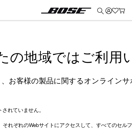
💰
Bose 製品を下取りに出すと最大 ¥30,000 のクレジットを獲得できます。
たの地域ではご利用
り、お客様の製品に関するオンラインサ
トされていません。
、それぞれのWebサイトにアクセスして、すべてのセル