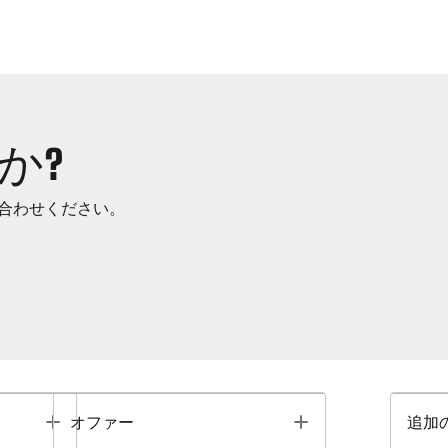
か?
合わせください。
Toggle
Toggle
オファー
追加