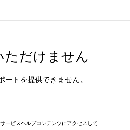
cl
いただけません
ポートを提供できません。
フサービスヘルプコンテンツにアクセスして