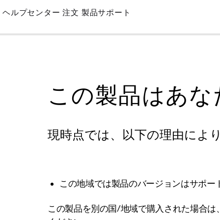
Skip
ヘルプセンター
注文
製品サポート
to
Main
この製品はあな
現時点では、以下の理由によ
この地域では製品のバージョンはサポー
この製品を別の国/地域で購入された場合は