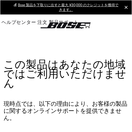
Skip
💰
Bose 製品を下取りに出すと最大 ¥30,000 のクレジットを獲得で
cl
きます。
to
Main
ヘルプセンター
注文
製品サポート
この製品はあなたの地域
ではご利用いただけませ
ん
現時点では、以下の理由により、お客様の製品
に関するオンラインサポートを提供できませ
ん。