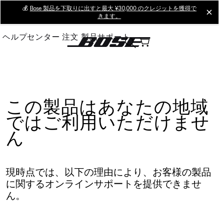
Skip
💰
Bose 製品を下取りに出すと最大 ¥30,000 のクレジットを獲得で
cl
きます。
to
Main
ヘルプセンター
注文
製品サポート
この製品はあなたの地域
ではご利用いただけませ
ん
現時点では、以下の理由により、お客様の製品
に関するオンラインサポートを提供できませ
ん。