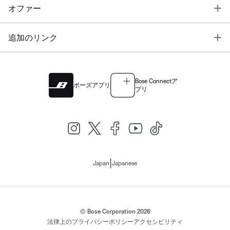
T
オファー
T
追加のリンク
Bose Connectア
ボーズアプリ
プリ
|
Japan
Japanese
© Bose Corporation 2026
法律上の
プライバシーポリシー
アクセシビリティ