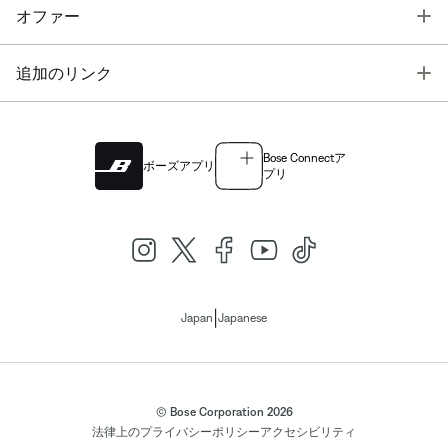
T
オファー
T
追加のリンク
Bose Connectア
ボーズアプリ
プリ
|
Japan
Japanese
© Bose Corporation 2026
法律上の
プライバシーポリシー
アクセシビリティ