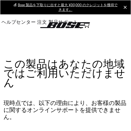
Skip
💰
Bose 製品を下取りに出すと最大 ¥30,000 のクレジットを獲得で
cl
きます。
to
Main
ヘルプセンター
注文
製品サポート
この製品はあなたの地域
ではご利用いただけませ
ん
現時点では、以下の理由により、お客様の製品
に関するオンラインサポートを提供できませ
ん。