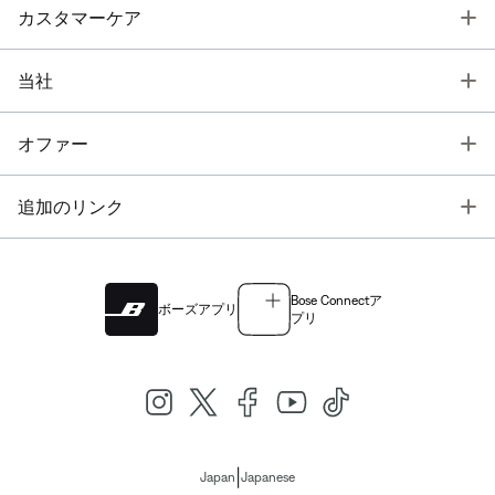
T
カスタマーケア
T
当社
T
オファー
T
追加のリンク
Bose Connectア
ボーズアプリ
プリ
|
Japan
Japanese