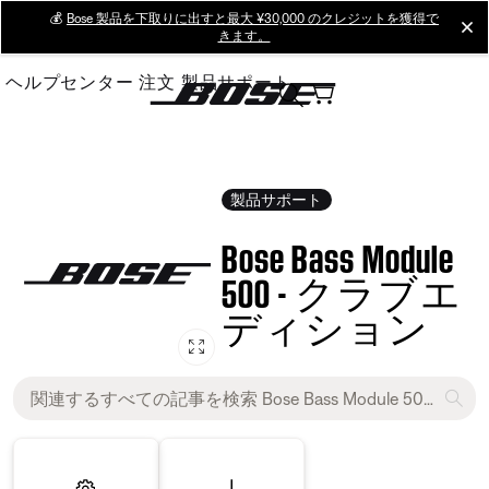
Skip
💰
Bose 製品を下取りに出すと最大 ¥30,000 のクレジットを獲得で
cl
きます。
to
Main
ヘルプセンター
注文
製品サポート
製品サポート
Bose Bass Module
500 - クラブエ
ディション