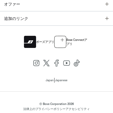
T
オファー
T
追加のリンク
Bose Connectア
ボーズアプリ
プリ
|
Japan
Japanese
© Bose Corporation 2026
法律上の
プライバシーポリシー
アクセシビリティ