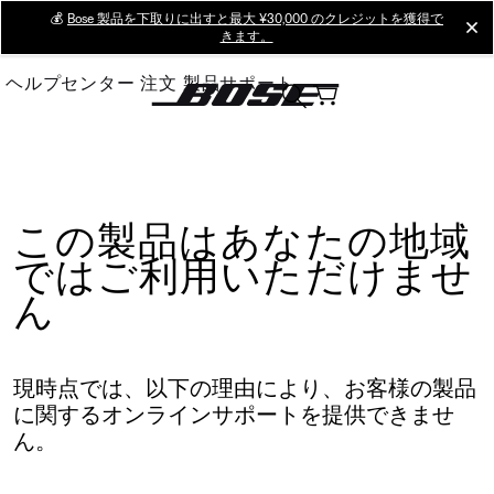
Skip
💰
Bose 製品を下取りに出すと最大 ¥30,000 のクレジットを獲得で
cl
きます。
to
Main
ヘルプセンター
注文
製品サポート
この製品はあなたの地域
ではご利用いただけませ
ん
現時点では、以下の理由により、お客様の製品
に関するオンラインサポートを提供できませ
ん。