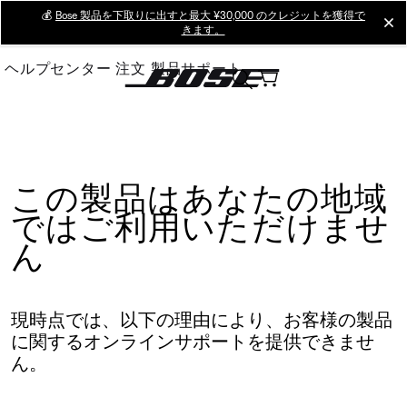
Skip
💰
Bose 製品を下取りに出すと最大 ¥30,000 のクレジットを獲得で
cl
きます。
to
Main
ヘルプセンター
注文
製品サポート
この製品はあなたの地域
ではご利用いただけませ
ん
現時点では、以下の理由により、お客様の製品
に関するオンラインサポートを提供できませ
ん。