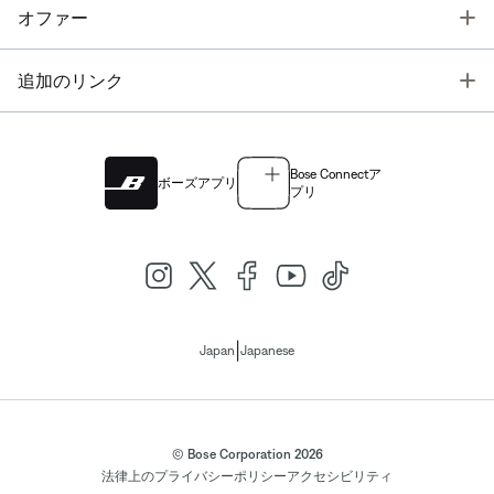
T
オファー
T
追加のリンク
Bose Connectア
ボーズアプリ
プリ
|
Japan
Japanese
© Bose Corporation 2026
法律上の
プライバシーポリシー
アクセシビリティ