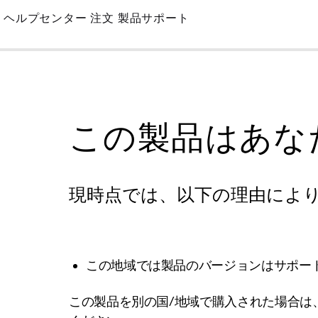
Skip
ヘルプセンター
注文
製品サポート
to
Main
この製品はあな
現時点では、以下の理由によ
この地域では製品のバージョンはサポー
この製品を別の国/地域で購入された場合は