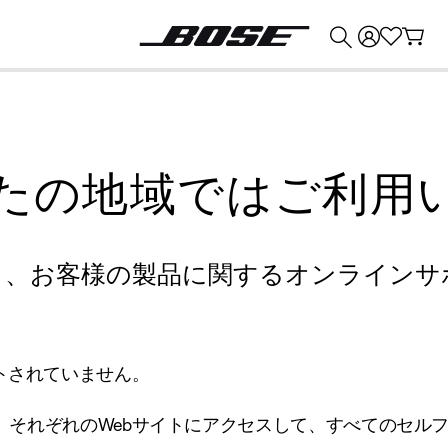
💰
Bose 製品を下取りに出すと最大 ¥30,000 のクレジットを獲得できます。
たの地域ではご利用
り、お客様の製品に関するオンラインサ
トされていません。
、それぞれのWebサイトにアクセスして、すべてのセル