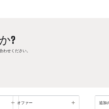
か?
合わせください。
Toggle
Toggle
オファー
追加