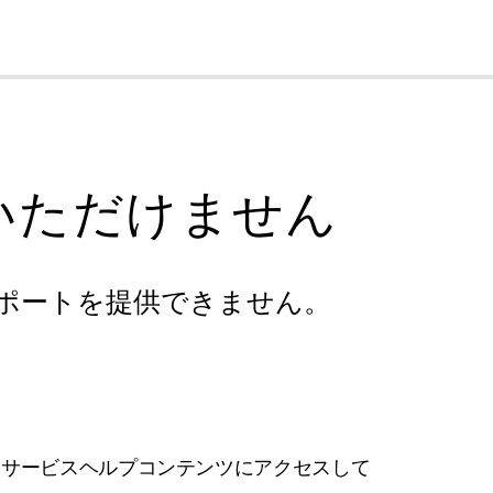
cl
いただけません
ポートを提供できません。
フサービスヘルプコンテンツにアクセスして