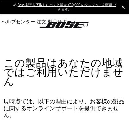
Skip
💰
Bose 製品を下取りに出すと最大 ¥30,000 のクレジットを獲得で
cl
きます。
to
Main
ヘルプセンター
注文
製品サポート
この製品はあなたの地域
ではご利用いただけませ
ん
現時点では、以下の理由により、お客様の製品
に関するオンラインサポートを提供できませ
ん。