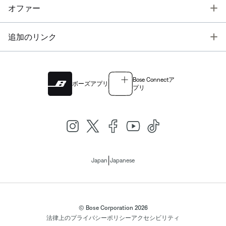
T
オファー
T
追加のリンク
Bose Connectア
ボーズアプリ
プリ
|
Japan
Japanese
© Bose Corporation 2026
法律上の
プライバシーポリシー
アクセシビリティ