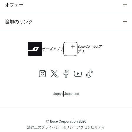
T
オファー
T
追加のリンク
Bose Connectア
ボーズアプリ
プリ
|
Japan
Japanese
© Bose Corporation 2026
法律上の
プライバシーポリシー
アクセシビリティ