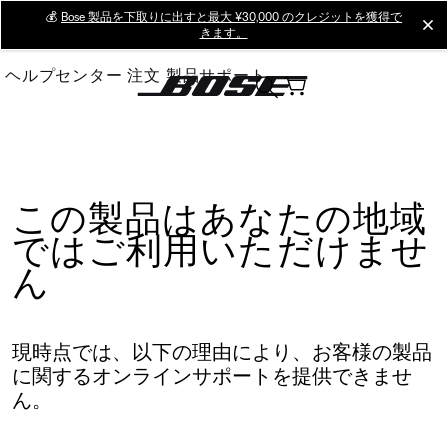
Skip
💰
Bose 製品を下取りに出すと最大 ¥30,000 のクレジットを獲得で
cl
きます。
to
Main
ヘルプセンター
注文
製品サポート
この製品はあなたの地域
ではご利用いただけませ
ん
現時点では、以下の理由により、お客様の製品
に関するオンラインサポートを提供できませ
ん。