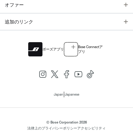
T
オファー
T
追加のリンク
Bose Connectア
ボーズアプリ
プリ
|
Japan
Japanese
© Bose Corporation 2026
法律上の
プライバシーポリシー
アクセシビリティ