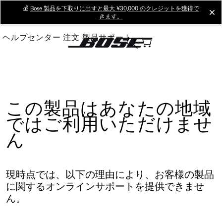
Skip
💰
Bose 製品を下取りに出すと最大 ¥30,000 のクレジットを獲得で
cl
きます。
to
Main
ヘルプセンター
注文
製品サポート
この製品はあなたの地域
ではご利用いただけませ
ん
現時点では、以下の理由により、お客様の製品
に関するオンラインサポートを提供できませ
ん。