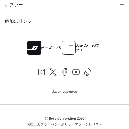
T
オファー
T
追加のリンク
Bose Connectア
ボーズアプリ
プリ
|
Japan
Japanese
© Bose Corporation 2026
法律上の
プライバシーポリシー
アクセシビリティ