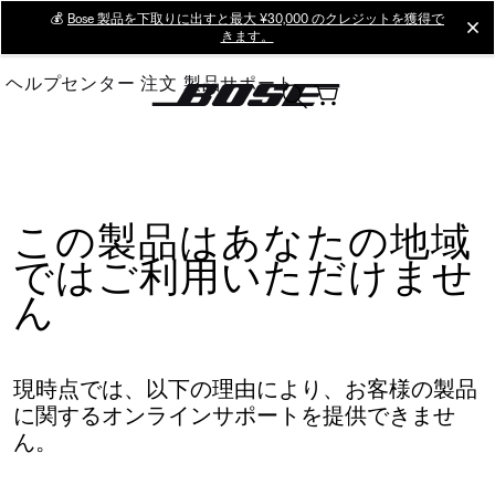
Skip
💰
Bose 製品を下取りに出すと最大 ¥30,000 のクレジットを獲得で
cl
きます。
to
Main
ヘルプセンター
注文
製品サポート
この製品はあなたの地域
ではご利用いただけませ
ん
現時点では、以下の理由により、お客様の製品
に関するオンラインサポートを提供できませ
ん。