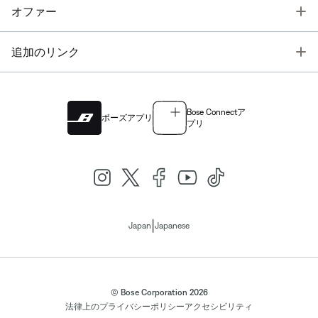
T
オファー
T
追加のリンク
Bose Connectア
ボーズアプリ
プリ
|
Japan
Japanese
© Bose Corporation 2026
法律上の
プライバシーポリシー
アクセシビリティ