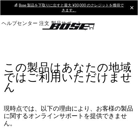
Skip
💰
Bose 製品を下取りに出すと最大 ¥30,000 のクレジットを獲得で
cl
きます。
to
Main
ヘルプセンター
注文
製品サポート
この製品はあなたの地域
ではご利用いただけませ
ん
現時点では、以下の理由により、お客様の製品
に関するオンラインサポートを提供できませ
ん。