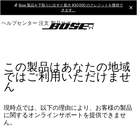
Skip
💰
Bose 製品を下取りに出すと最大 ¥30,000 のクレジットを獲得で
cl
きます。
to
Main
ヘルプセンター
注文
製品サポート
この製品はあなたの地域
ではご利用いただけませ
ん
現時点では、以下の理由により、お客様の製品
に関するオンラインサポートを提供できませ
ん。