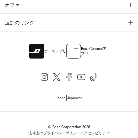
T
オファー
T
追加のリンク
Bose Connectア
ボーズアプリ
プリ
|
Japan
Japanese
© Bose Corporation 2026
法律上の
プライバシーポリシー
アクセシビリティ