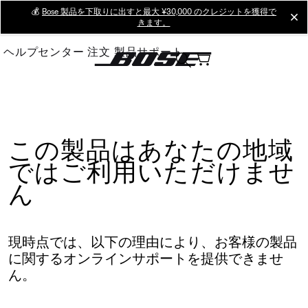
Skip
💰
Bose 製品を下取りに出すと最大 ¥30,000 のクレジットを獲得で
cl
きます。
to
Main
ヘルプセンター
注文
製品サポート
この製品はあなたの地域
ではご利用いただけませ
ん
現時点では、以下の理由により、お客様の製品
に関するオンラインサポートを提供できませ
ん。