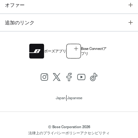
T
オファー
T
追加のリンク
Bose Connectア
ボーズアプリ
プリ
|
Japan
Japanese
© Bose Corporation 2026
法律上の
プライバシーポリシー
アクセシビリティ