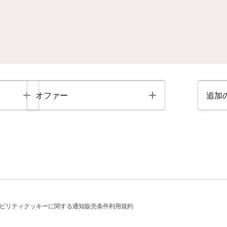
Toggle
Toggle
オファー
追加
ビリティ
クッキーに関する通知
販売条件
利用規約