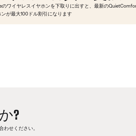
seのワイヤレスイヤホンを下取りに出すと、最新のQuietComfort 
ホンが最大100ドル割引になります
か?
合わせください。