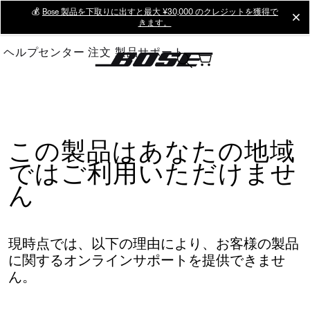
Skip
💰
Bose 製品を下取りに出すと最大 ¥30,000 のクレジットを獲得で
cl
きます。
to
Main
ヘルプセンター
注文
製品サポート
この製品はあなたの地域
ではご利用いただけませ
ん
現時点では、以下の理由により、お客様の製品
に関するオンラインサポートを提供できませ
ん。