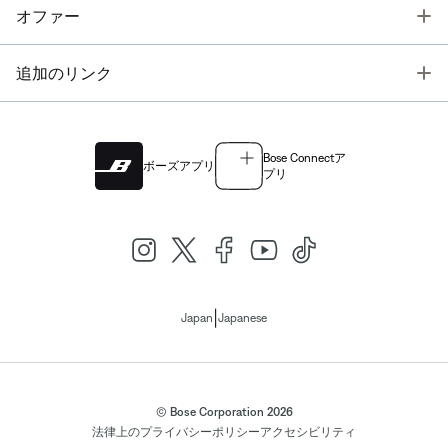
T
オファー
T
追加のリンク
Bose Connectア
ボーズアプリ
プリ
|
Japan
Japanese
© Bose Corporation 2026
法律上の
プライバシーポリシー
アクセシビリティ