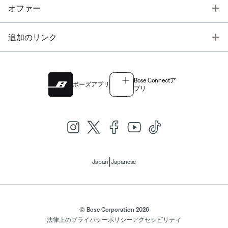
T
オファー
T
追加のリンク
Bose Connectア
ボーズアプリ
プリ
|
Japan
Japanese
© Bose Corporation 2026
法律上の
プライバシーポリシー
アクセシビリティ