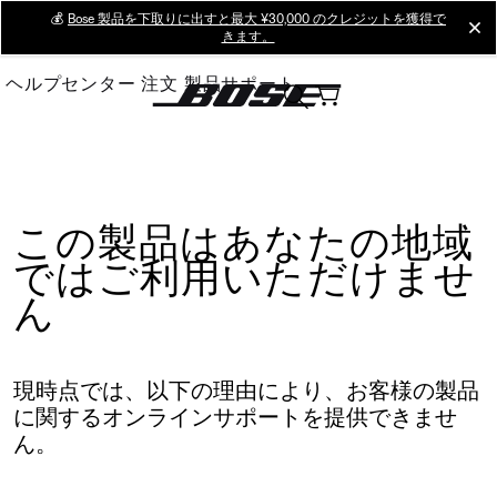
Skip
💰
Bose 製品を下取りに出すと最大 ¥30,000 のクレジットを獲得で
cl
きます。
to
Main
ヘルプセンター
注文
製品サポート
この製品はあなたの地域
ではご利用いただけませ
ん
現時点では、以下の理由により、お客様の製品
に関するオンラインサポートを提供できませ
ん。