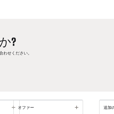
か?
合わせください。
Toggle
Toggle
オファー
追加