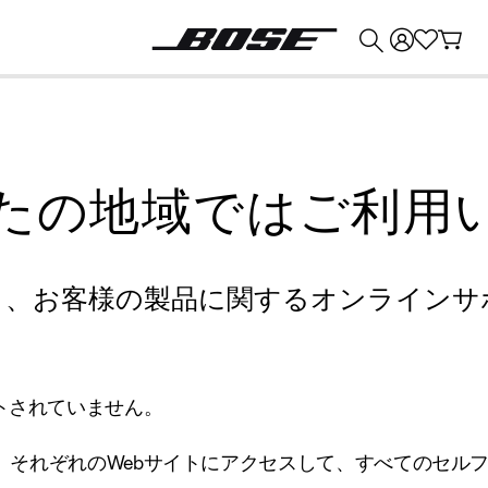
💰
Bose 製品を下取りに出すと最大 ¥30,000 のクレジットを獲得できます。
たの地域ではご利用
り、お客様の製品に関するオンラインサ
トされていません。
、それぞれのWebサイトにアクセスして、すべてのセル