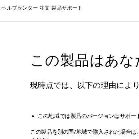
Skip
ヘルプセンター
注文
製品サポート
to
Main
この製品はあな
現時点では、以下の理由によ
この地域では製品のバージョンはサポー
この製品を別の国/地域で購入された場合は