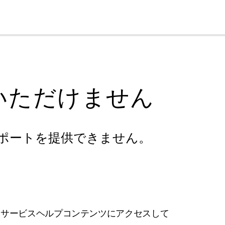
cl
いただけません
ポートを提供できません。
フサービスヘルプコンテンツにアクセスして