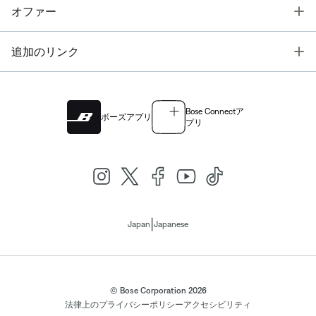
T
オファー
T
追加のリンク
Bose Connectア
ボーズアプリ
プリ
|
Japan
Japanese
© Bose Corporation 2026
法律上の
プライバシーポリシー
アクセシビリティ