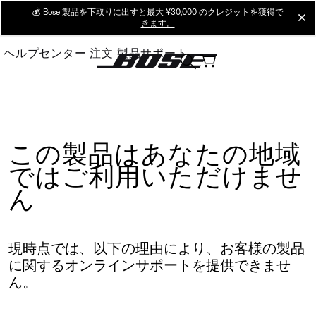
Skip
💰
Bose 製品を下取りに出すと最大 ¥30,000 のクレジットを獲得で
cl
きます。
to
Main
ヘルプセンター
注文
製品サポート
この製品はあなたの地域
ではご利用いただけませ
ん
現時点では、以下の理由により、お客様の製品
に関するオンラインサポートを提供できませ
ん。