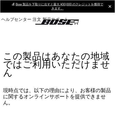
Skip
💰
Bose 製品を下取りに出すと最大 ¥30,000 のクレジットを獲得で
cl
きます。
to
Main
ヘルプセンター
注文
製品サポート
この製品はあなたの地域
ではご利用いただけませ
ん
現時点では、以下の理由により、お客様の製品
に関するオンラインサポートを提供できませ
ん。