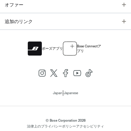
T
オファー
T
追加のリンク
Bose Connectア
ボーズアプリ
プリ
|
Japan
Japanese
© Bose Corporation 2026
法律上の
プライバシーポリシー
アクセシビリティ