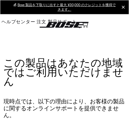
Skip
💰
Bose 製品を下取りに出すと最大 ¥30,000 のクレジットを獲得で
cl
きます。
to
Main
ヘルプセンター
注文
製品サポート
この製品はあなたの地域
ではご利用いただけませ
ん
現時点では、以下の理由により、お客様の製品
に関するオンラインサポートを提供できませ
ん。