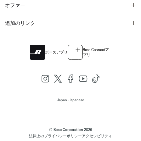
T
オファー
T
追加のリンク
Bose Connectア
ボーズアプリ
プリ
|
Japan
Japanese
© Bose Corporation 2026
法律上の
プライバシーポリシー
アクセシビリティ